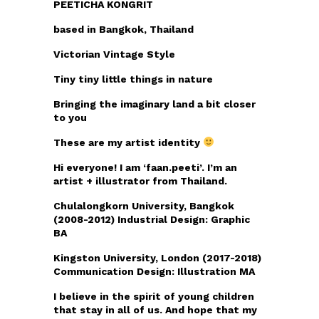
PEETICHA KONGRIT
based in Bangkok, Thailand
Victorian Vintage Style
Tiny tiny little things in nature
Bringing the imaginary land a bit closer
to you
These are my artist identity
Hi everyone! I am ‘faan.peeti’. I’m an
artist + illustrator from Thailand.
Chulalongkorn University, Bangkok
(2008-2012) Industrial Design: Graphic
BA
Kingston University, London (2017-2018)
Communication Design: Illustration MA
I believe in the spirit of young children
that stay in all of us. And hope that my