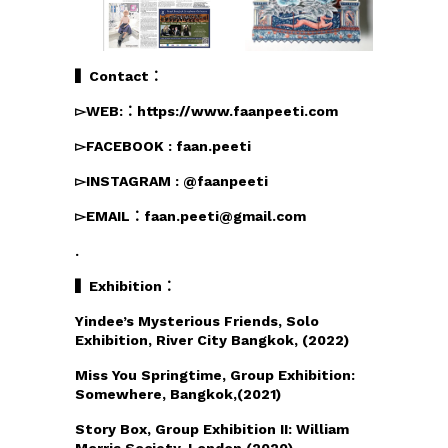
▍Contact：
▻WEB:：https://www.faanpeeti.com
▻FACEBOOK : faan.peeti
▻INSTAGRAM : @faanpeeti
▻EMAIL：faan.peeti@gmail.com
.
▍Exhibition：
Yindee’s Mysterious Friends, Solo
Exhibition, River City Bangkok, (2022)
Miss You Springtime, Group Exhibition:
Somewhere, Bangkok,(2021)
Story Box, Group Exhibition II: William
Morris Society, London,(2020)